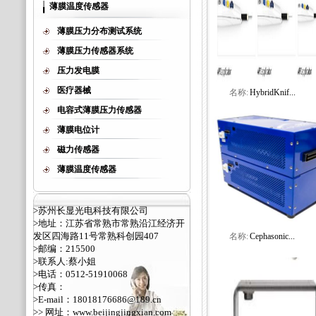
薄膜温度传感器
薄膜压力分布测试系统
薄膜压力传感器系统
压力发电膜
医疗器械
名称:
HybridKnif...
电容式薄膜压力传感器
薄膜电位计
磁力传感器
薄膜温度传感器
>苏州长显光电科技有限公司
>地址：江苏省常熟市常熟沿江经济开
发区四海路11号常熟科创园407
名称:
Cephasonic...
>邮编：215500
>联系人:蔡小姐
>电话：0512-51910068
>传真：
>E-mail：18018176686@189.cn
>> 网址：
www.beijingjingxian.com