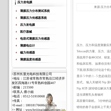
压力发电膜
来源:压力分布测
薄膜压力分布测试系统
薄膜压力传感器系统
压力发电膜
医疗器械
电容式薄膜压力传感器
压力、压力和温度测量应
薄膜电位计
Tekscan的力量、压力、
磁力传感器
系统用于各种OEM、研发
薄膜温度传感器
和临床应用。 如果你没有
下面,联系我们讨论这个机
>苏州长显光电科技有限公司
显示 5 中的 1 - 5 您必须启
>地址：江苏省常熟市常熟沿江经济开
形式。 输入关键词 Nip 
发区四海路11号常熟科创园407
>邮编：215500
Nip 对齐:滚转错位解决方
>联系人:蔡小姐
适当调整乳头卷轴对
>电话：0512-51910068
>传真：
高容量印刷机。 5分钟的
>E-mail：18018176686@189.cn
错转的卷子会损坏上千美
>> 网址：
www.beijingjingxian.com